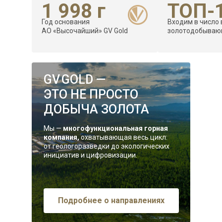
1 998 г
ТОП-
Год основания
Входим в число
АО «Высочайший» GV Gold
золотодобываю
GV GOLD —
ЭТО НЕ ПРОСТО
ДОБЫЧА ЗОЛОТА
Мы —
многофункциональная горная
компания,
охватывающая весь цикл:
от геологоразведки до экологических
инициатив и цифровизации.
Подробнее о направлениях